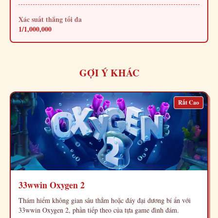
Xác suất thắng tối đa
1/1,000,000
GỢI Ý KHÁC
Rất Cao
33wwin Oxygen 2
Thám hiểm không gian sâu thẳm hoặc đáy đại dương bí ẩn với
33wwin Oxygen 2, phần tiếp theo của tựa game đình đám.