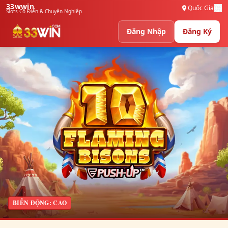
33wwin
Quốc Gia
Slots Cổ Điển & Chuyên Nghiệp
Đăng Nhập
Đăng Ký
BIẾN ĐỘNG: CAO