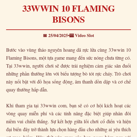
33WWIN 10 FLAMING
BISONS
📅 25/04/2025
•
🎰 Video Slot
Bước vào vùng thảo nguyên hoang dã rực lửa cùng 33wwin 10
Flaming Bisons, một tựa game mang đến sức nóng chưa từng có.
Tại 33wwin, người chơi sẽ được trải nghiệm cảm giác săn đuổi
những phần thưởng lớn với biểu tượng bò tót rực cháy. Trò chơi
này nổi bật với đồ họa sống động, âm thanh dồn dập và cơ chế
quay thưởng hấp dẫn.
Khi tham gia tại 33wwin com, bạn sẽ có cơ hội kích hoạt các
vòng quay miễn phí và các tính năng đặc biệt giúp nhân đôi
niềm vui chiến thắng. Sự kết hợp giữa lối chơi cổ điển và hiện
đại biến đây trở thành lựa chọn hàng đầu cho những ai yêu thích