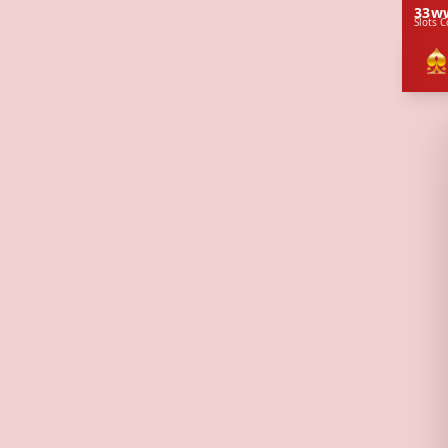
33w
Slots 