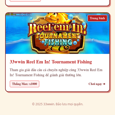
Trung bình
33wwin Reel Em In! Tournament Fishing
Tham gia giải đấu câu cá chuyên nghiệp cùng 33wwin Reel Em
In! Tournament Fishing để giành giải thưởng lớn.
Thắng Max: x1000
Chơi ngay ➔
© 2025 33wwin. Bảo lưu mọi quyền.