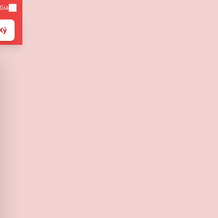
Gia
Ký