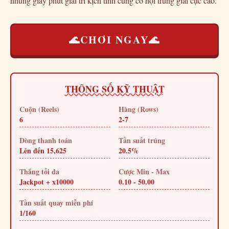
những giây phút giải trí kịch tính cùng cơ hội trúng giải cực cao.
🌊
CHƠI NGAY
🌊
THÔNG SỐ KỸ THUẬT
Cuộn (Reels)
Hàng (Rows)
6
2-7
Dòng thanh toán
Tần suất trúng
Lên đến 15,625
20.5%
Thắng tối đa
Cược Min - Max
Jackpot + x10000
0.10 - 50.00
Tần suất quay miễn phí
1/160