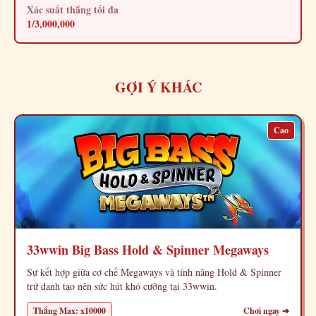
Xác suất thắng tối đa
1/3,000,000
GỢI Ý KHÁC
Cao
33wwin Big Bass Hold & Spinner Megaways
Sự kết hợp giữa cơ chế Megaways và tính năng Hold & Spinner
trứ danh tạo nên sức hút khó cưỡng tại 33wwin.
Thắng Max: x10000
Chơi ngay ➔