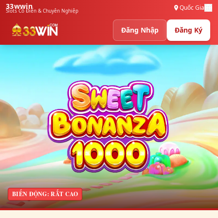
33wwin
Quốc Gia
Slots Cổ Điển & Chuyên Nghiệp
Đăng Nhập
Đăng Ký
BIẾN ĐỘNG: RẤT CAO