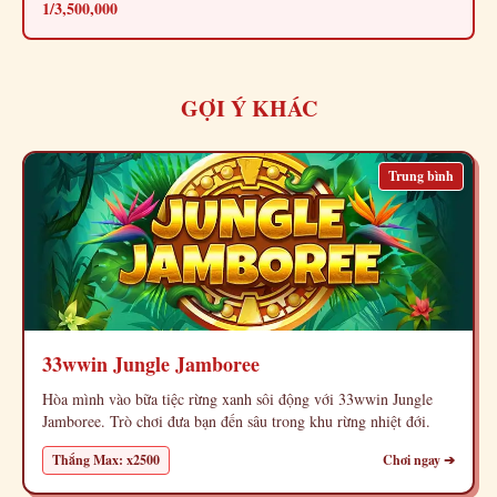
1/3,500,000
GỢI Ý KHÁC
Trung bình
33wwin Jungle Jamboree
Hòa mình vào bữa tiệc rừng xanh sôi động với 33wwin Jungle
Jamboree. Trò chơi đưa bạn đến sâu trong khu rừng nhiệt đới.
Thắng Max: x2500
Chơi ngay ➔