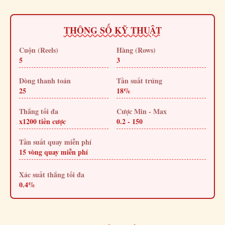
THÔNG SỐ KỸ THUẬT
Cuộn (Reels)
Hàng (Rows)
5
3
Dòng thanh toán
Tần suất trúng
25
18%
Thắng tối đa
Cược Min - Max
x1200 tiền cược
0.2 - 150
Tần suất quay miễn phí
15 vòng quay miễn phí
Xác suất thắng tối đa
0.4%