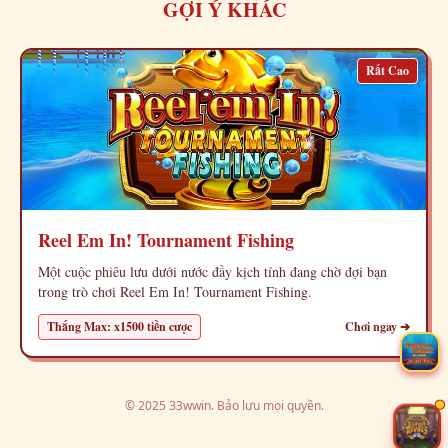
GỢI Ý KHÁC
Rất Cao
Reel Em In! Tournament Fishing
Một cuộc phiêu lưu dưới nước đầy kịch tính đang chờ đợi bạn
trong trò chơi Reel Em In! Tournament Fishing.
Thắng Max: x1500 tiền cược
Chơi ngay ➔
© 2025 33wwin. Bảo lưu mọi quyền.