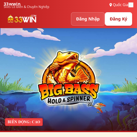
33wwin
Quốc Gia
Slots Cổ Điển & Chuyên Nghiệp
Đăng Nhập
Đăng Ký
BIẾN ĐỘNG: CAO