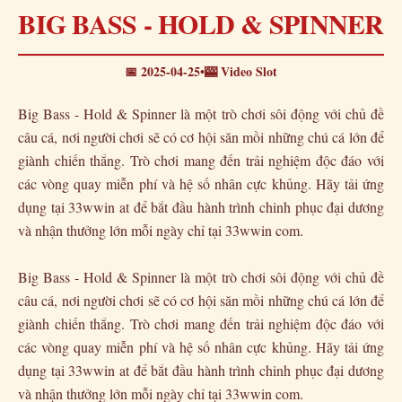
BIG BASS - HOLD & SPINNER
📅 2025-04-25
•
🎰 Video Slot
Big Bass - Hold & Spinner là một trò chơi sôi động với chủ đề
câu cá, nơi người chơi sẽ có cơ hội săn mồi những chú cá lớn để
giành chiến thắng. Trò chơi mang đến trải nghiệm độc đáo với
các vòng quay miễn phí và hệ số nhân cực khủng. Hãy tải ứng
dụng tại 33wwin at để bắt đầu hành trình chinh phục đại dương
và nhận thưởng lớn mỗi ngày chỉ tại 33wwin com.
Big Bass - Hold & Spinner là một trò chơi sôi động với chủ đề
câu cá, nơi người chơi sẽ có cơ hội săn mồi những chú cá lớn để
giành chiến thắng. Trò chơi mang đến trải nghiệm độc đáo với
các vòng quay miễn phí và hệ số nhân cực khủng. Hãy tải ứng
dụng tại 33wwin at để bắt đầu hành trình chinh phục đại dương
và nhận thưởng lớn mỗi ngày chỉ tại 33wwin com.