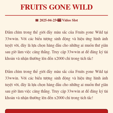
FRUITS GONE WILD
📅 2025-04-25
•
🎰 Video Slot
Đắm chìm trong thế giới đầy màu sắc của Fruits gone Wild tại
33wwin. Với các biểu tượng sinh động và hiệu ứng hình ảnh
tuyệt vời, đây là lựa chọn hàng đầu cho những ai muốn thư giãn
sau giờ làm việc căng thẳng. Truy cập 33wwin at để đăng ký tài
khoản và nhận thưởng lên đến x2000 chỉ trong tích tắc!
Đắm chìm trong thế giới đầy màu sắc của Fruits gone Wild tại
33wwin. Với các biểu tượng sinh động và hiệu ứng hình ảnh
tuyệt vời, đây là lựa chọn hàng đầu cho những ai muốn thư giãn
sau giờ làm việc căng thẳng. Truy cập 33wwin at để đăng ký tài
khoản và nhận thưởng lên đến x2000 chỉ trong tích tắc!