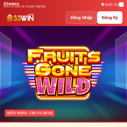
33wwin
Quốc Gia
Slots Cổ Điển & Chuyên Nghiệp
Đăng Nhập
Đăng Ký
BIẾN ĐỘNG: TRUNG BÌNH