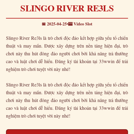
SLINGO RIVER RE3LS
📅 2025-04-25
•
🎰 Video Slot
Slingo River Re3ls là trò chơi độc đáo kết hợp giữa yếu tố chiến
thuật và may mắn. Được xây dựng trên nền tảng hiện đại, trò
chơi này thu hút đông đảo người chơi bởi khả năng trả thưởng
cao và luật chơi dễ hiểu. Đăng ký tài khoản tại 33wwin để trải
nghiệm trò chơi tuyệt vời này nhé!
Slingo River Re3ls là trò chơi độc đáo kết hợp giữa yếu tố chiến
thuật và may mắn. Được xây dựng trên nền tảng hiện đại, trò
chơi này thu hút đông đảo người chơi bởi khả năng trả thưởng
cao và luật chơi dễ hiểu. Đăng ký tài khoản tại 33wwin để trải
nghiệm trò chơi tuyệt vời này nhé!