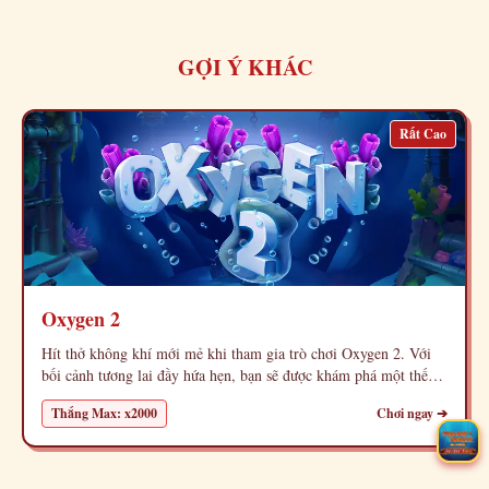
GỢI Ý KHÁC
Rất Cao
Oxygen 2
Hít thở không khí mới mẻ khi tham gia trò chơi Oxygen 2. Với
bối cảnh tương lai đầy hứa hẹn, bạn sẽ được khám phá một thế
giới khác biệt hoàn toàn so với thực tại.
Thắng Max: x2000
Chơi ngay ➔