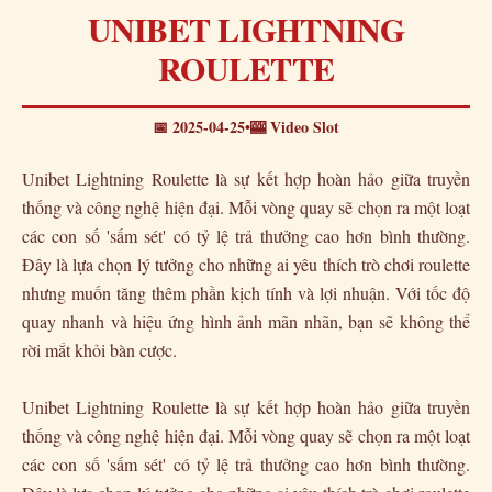
UNIBET LIGHTNING
ROULETTE
📅 2025-04-25
•
🎰 Video Slot
Unibet Lightning Roulette là sự kết hợp hoàn hảo giữa truyền
thống và công nghệ hiện đại. Mỗi vòng quay sẽ chọn ra một loạt
các con số 'sấm sét' có tỷ lệ trả thưởng cao hơn bình thường.
Đây là lựa chọn lý tưởng cho những ai yêu thích trò chơi roulette
nhưng muốn tăng thêm phần kịch tính và lợi nhuận. Với tốc độ
quay nhanh và hiệu ứng hình ảnh mãn nhãn, bạn sẽ không thể
rời mắt khỏi bàn cược.
Unibet Lightning Roulette là sự kết hợp hoàn hảo giữa truyền
thống và công nghệ hiện đại. Mỗi vòng quay sẽ chọn ra một loạt
các con số 'sấm sét' có tỷ lệ trả thưởng cao hơn bình thường.