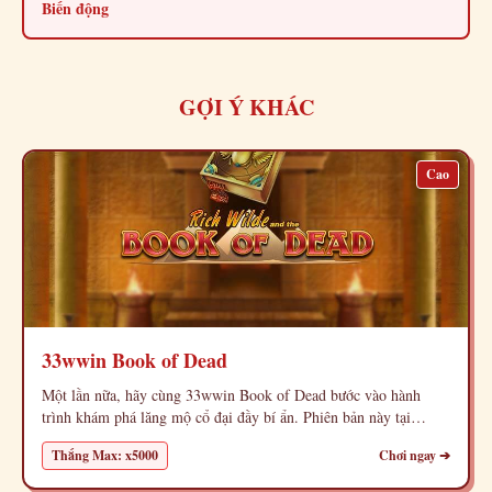
Biến động
GỢI Ý KHÁC
Cao
33wwin Book of Dead
Một lần nữa, hãy cùng 33wwin Book of Dead bước vào hành
trình khám phá lăng mộ cổ đại đầy bí ẩn. Phiên bản này tại
33wwin vẫn giữ nguyên sức hút mãnh liệt với hình ảnh Rich
Thắng Max: x5000
Chơi ngay ➔
Wilde và cuốn sách quyền năng.