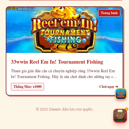
Trung bình
33wwin Reel Em In! Tournament Fishing
Tham gia giải đấu câu cá chuyên nghiệp cùng 33wwin Reel Em
In! Tournament Fishing. Đây là sân chơi dành cho những tay câu
thực thụ muốn chứng tỏ kỹ năng tại 33wwin.
Thắng Max: x1000
Chơi ngay ➔
© 2025 33wwin. Bảo lưu mọi quyền.