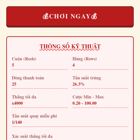
💰
CHƠI NGAY
💰
THÔNG SỐ KỸ THUẬT
Cuộn (Reels)
Hàng (Rows)
5
4
Dòng thanh toán
Tần suất trúng
25
26.3%
Thắng tối đa
Cược Min - Max
x4000
0.20 - 100.00
Tần suất quay miễn phí
1/140
Xác suất thắng tối đa