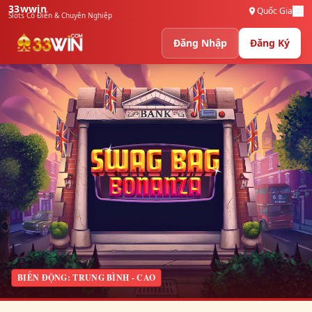
33wwin
Quốc Gia
Slots Cổ Điển & Chuyên Nghiệp
Đăng Nhập
Đăng Ký
BIẾN ĐỘNG: TRUNG BÌNH - CAO