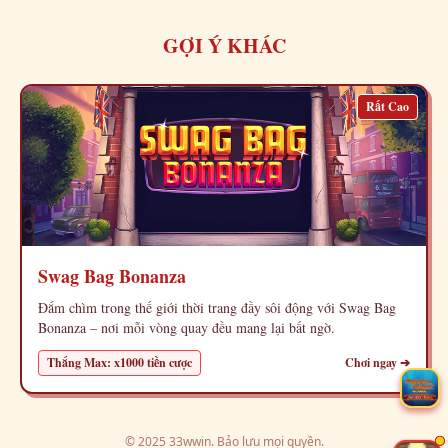
GỢI Ý KHÁC
Rất Cao
Swag Bag Bonanza
Đắm chìm trong thế giới thời trang đầy sôi động với Swag Bag
Bonanza – nơi mỗi vòng quay đều mang lại bất ngờ.
Thắng Max: x1000 tiền cược
Chơi ngay ➔
© 2025 33wwin. Bảo lưu mọi quyền.